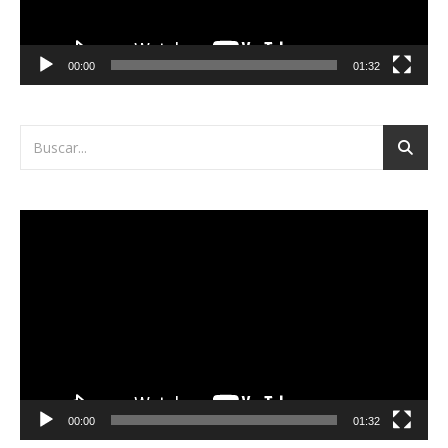
00:00
01:32
Reproductor
de
vídeo
00:00
01:32