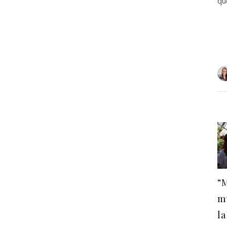
qu
“M
mu
la