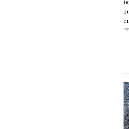
Ig
qu
e
sep