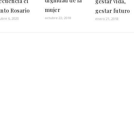
dignidad de la
ecuencia el
gestar vida,
mujer
nto Rosario
gestar futuro
octubre 22, 2018
ubre 6, 2020
enero 21, 2018