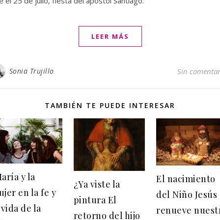
e el 25 de julio, fiesta del apóstol Santiago.
LEER MÁS
Sonia Trujillo
Sin comentar
TAMBIÉN TE PUEDE INTERESAR
aría y la
El nacimiento
¿Ya viste la
jer en la fe y
del Niño Jesús
pintura El
 vida de la
renueve nuest
retorno del hijo