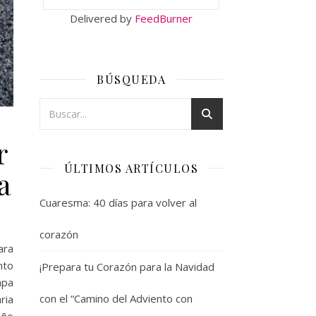
Delivered by
FeedBurner
BÚSQUEDA
r
ÚLTIMOS ARTÍCULOS
a
Cuaresma: 40 días para volver al
corazón
ara
nto
¡Prepara tu Corazón para la Navidad
apa
con el “Camino del Adviento con
ria
Año