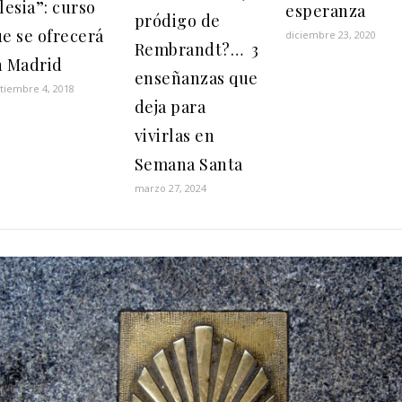
lesia”: curso
esperanza
pródigo de
e se ofrecerá
diciembre 23, 2020
Rembrandt?… 3
n Madrid
enseñanzas que
tiembre 4, 2018
deja para
vivirlas en
Semana Santa
marzo 27, 2024