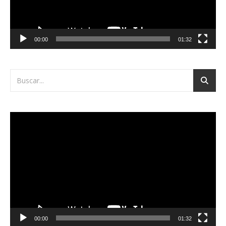
00:00
01:32
Reproductor
de
vídeo
00:00
01:32