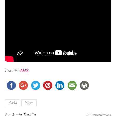
Fuente:
ANS
.
María
Mujer
Por
Sonia Trujillo
2 Comentarios