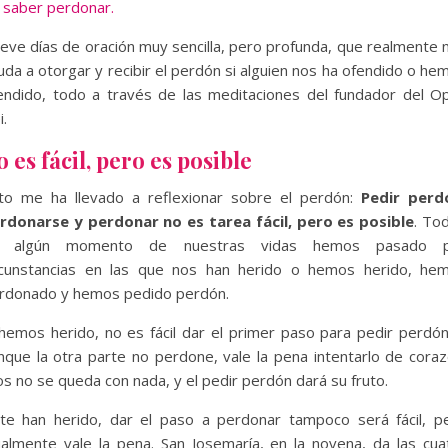
 saber perdonar.
eve días de oración muy sencilla, pero profunda, que realmente 
uda a otorgar y recibir el perdón si alguien nos ha ofendido o he
endido, todo a través de las meditaciones del fundador del O
i.
o es fácil, pero es posible
to me ha llevado a reflexionar sobre el perdón:
Pedir perd
rdonarse y perdonar no es tarea fácil, pero es posible
. To
n algún momento de nuestras vidas hemos pasado p
rcunstancias en las que nos han herido o hemos herido, he
rdonado y hemos pedido perdón.
 hemos herido, no es fácil dar el primer paso para pedir perdón
nque la otra parte no perdone, vale la pena intentarlo de coraz
os no se queda con nada, y el pedir perdón dará su fruto.
 te han herido, dar el paso a perdonar tampoco será fácil, p
ualmente vale la pena. San Josemaría, en la novena, da las cua