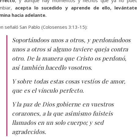
rfecto
, y aunque hay momentos y hechos que ya no pue
mbiar,
acepta lo sucedido y aprende de ello, levántat
mina hacia adelante.
en señaló San Pablo (Colosenses 3:13-15):
Soportándoos unos a otros, y perdonándoos
unos a otros si alguno tuviere queja contra
otro. De la manera que Cristo os perdonó,
así también hacedlo vosotros.
Y sobre todas estas cosas vestíos de amor,
que es el vínculo perfecto.
Y la paz de Dios gobierne en vuestros
corazones, a la que asimismo fuisteis
llamados en un solo cuerpo; y sed
agradecidos.