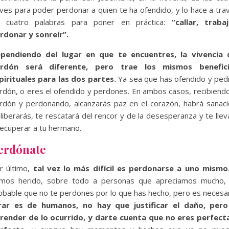
aves para poder perdonar a quien te ha ofendido, y lo hace a tra
 cuatro palabras para poner en práctica:
“callar, trabaj
rdonar y sonreír”.
pendiendo del lugar en que te encuentres, la vivencia 
rdón será diferente, pero trae los mismos benefic
pirituales para las dos partes.
Ya sea que has ofendido y ped
rdón, o eres el ofendido y perdones. En ambos casos, recibiendo
rdón y perdonando, alcanzarás paz en el corazón, habrá sanaci
 liberarás, te rescatará del rencor y de la desesperanza y te llev
recuperar a tu hermano.
erdónate
r último,
tal vez lo más difícil es perdonarse a uno mismo
mos herido, sobre todo a personas que apreciamos mucho,
obable que no te perdones por lo que has hecho, pero es necesar
rar es de humanos, no hay que justificar el daño, pero
render de lo ocurrido, y darte cuenta que no eres perfect