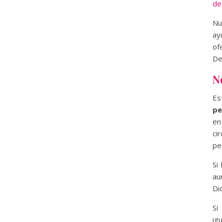
de
Nu
ay
of
De
N
Es
pe
e
ci
pe
Si
au
Di
Si
ig