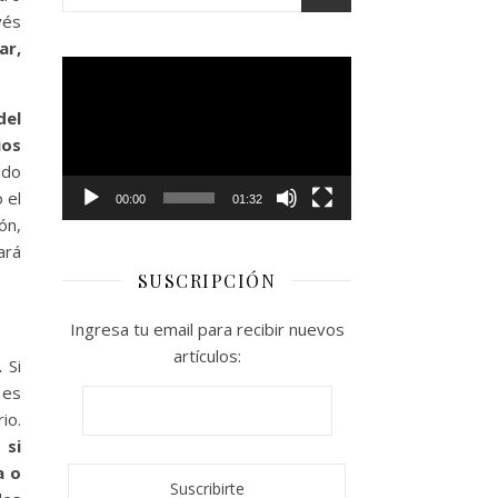
vés
ar,
Reproductor
de
del
vídeo
ios
ido
 el
00:00
01:32
ón,
ará
SUSCRIPCIÓN
Ingresa tu email para recibir nuevos
artículos:
.
Si
 es
io.
 si
a o