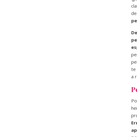
cl
de
pe
De
pe
es
pe
pe
te
a 
P
Po
he
pr
Er
ap