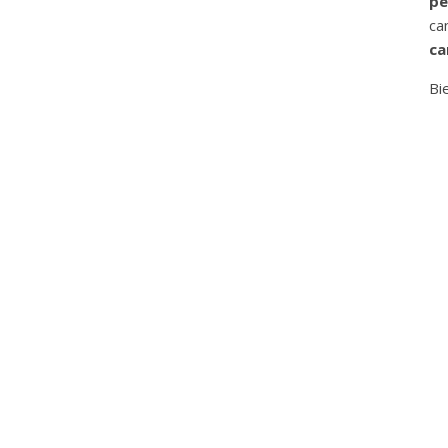
pe
ca
ca
Bi