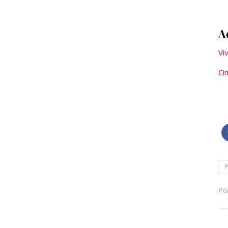
A
Vi
Ci
Po