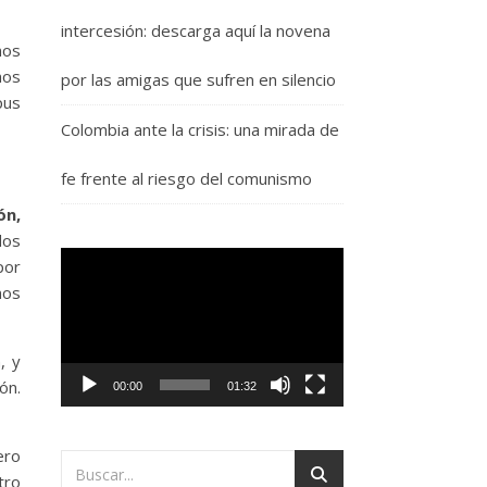
intercesión: descarga aquí la novena
nos
mos
por las amigas que sufren en silencio
pus
Colombia ante la crisis: una mirada de
fe frente al riesgo del comunismo
ón,
dos
Reproductor
or
de
mos
vídeo
, y
ón.
00:00
01:32
ero
tro